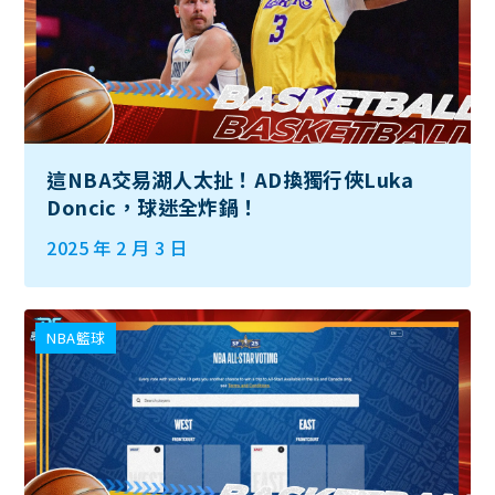
這NBA交易湖人太扯！AD換獨行俠Luka
Doncic，球迷全炸鍋！
2025 年 2 月 3 日
NBA籃球