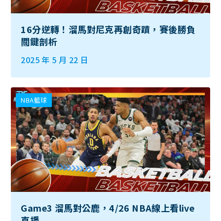
16分逆轉！溜馬對尼克再創奇蹟，賽後勝負
關鍵剖析
2025 年 5 月 22 日
NBA籃球
Game3 溜馬對公鹿，4/26 NBA線上看live
直播