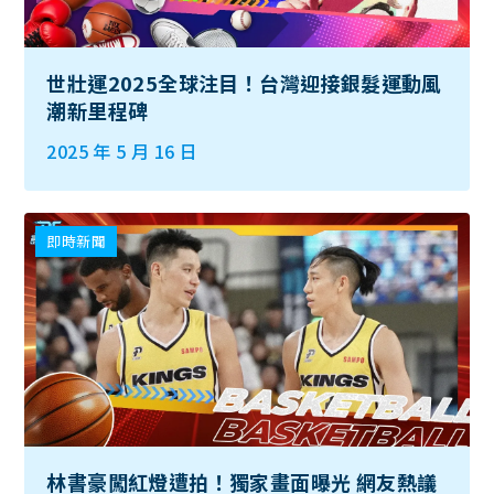
世壯運2025全球注目！台灣迎接銀髮運動風
潮新里程碑
2025 年 5 月 16 日
即時新聞
林書豪闖紅燈遭拍！獨家畫面曝光 網友熱議