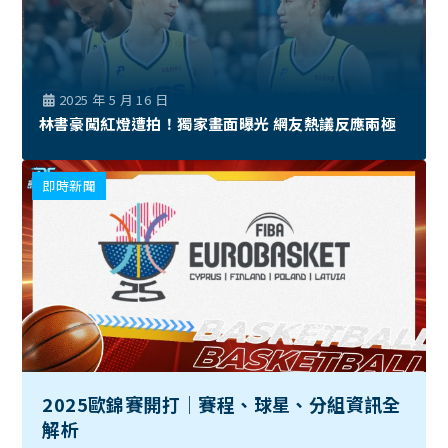
2025 年 5 月 16 日
林書豪闖紅燈遭拍！獨家畫面曝光 網友熱議反應兩極
即時新聞
2025歐錦賽開打｜賽程、球星、分組資訊全
解析