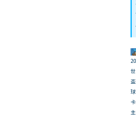
2
世
盃
球
卡
主