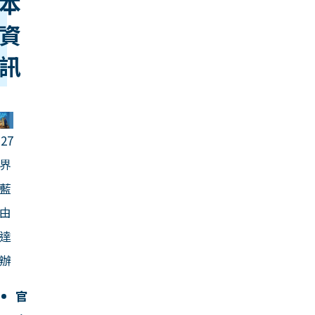
本
資
訊
027
界
藍
由
達
辦
官