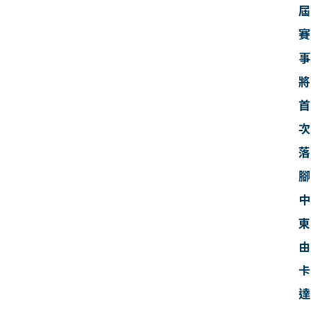
屆
賽
事
將
首
次
落
腳
中
東
由
卡
達