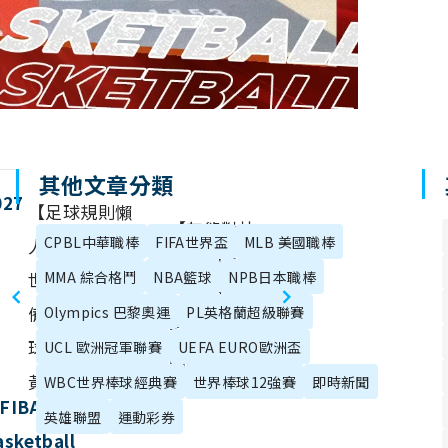
其他文章分類
027
【足球規則懶
【灰熊對快
CPBL中華職棒
FIFA世界盃
MLB 美國職棒
人包】2026
艇】NBA直播
世界盃看球必
MMA 綜合格鬥
NBA籃球
NPB日本職棒
LIVE線上
備！越位、點
Olympics 巴黎奧運
PL英格蘭超級聯賽
看、11/29美
球、波膽與紅
UCL 歐洲冠軍聯賽
UEFA EURO歐洲盃
國職籃轉播
黃牌一次搞懂
WBC世界棒球經典賽
世界棒球12強賽
即時新聞
FIBA
英雄聯盟
運動彩券
asketball