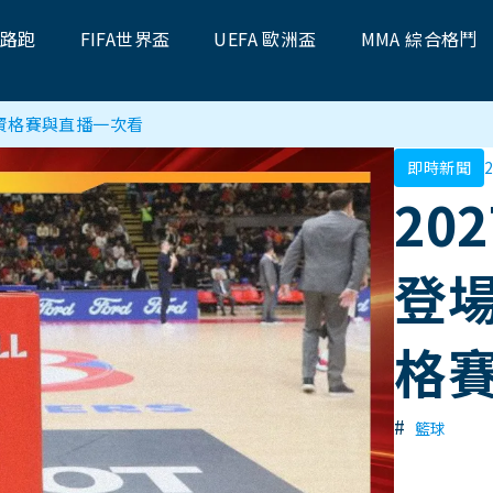
題路跑
FIFA世界盃
UEFA 歐洲盃
MMA 綜合格鬥
、資格賽與直播一次看
即時新聞
2
20
登
格
#
籃球