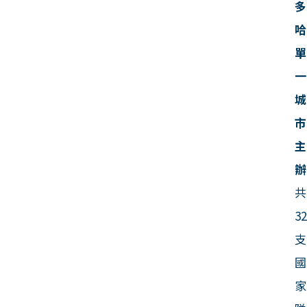
多
哈
單
一
城
市
主
辦
共
3
支
國
家