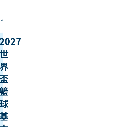
。
2027
世
界
盃
籃
球
基