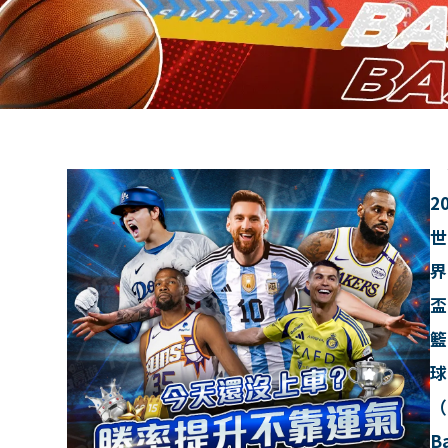
2
世
界
盃
籃
球
（
B