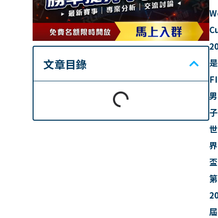
W
C
2
文章目錄
是
F
男
子
世
界
盃
第
2
屆