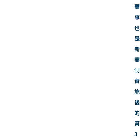
賽
事
也
是
新
賽
制
實
施
後
的
第
3