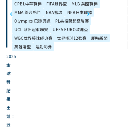
2025亞錦賽總
章
CPBL中華職棒
FIFA世界盃
MLB 美國職棒
賽懶人包｜最
目
整理：賽程、
MMA 綜合格鬥
NBA籃球
NPB日本職棒
新晉級隊伍、
錄
賽制、直播與
Olympics 巴黎奧運
PL英格蘭超級聯賽
完整賽制與觀
中華隊名單
UCL 歐洲冠軍聯賽
UEFA EURO歐洲盃
賽重點
WBC世界棒球經典賽
世界棒球12強賽
即時新聞
英雄聯盟
運動彩券
2025
金
球
獎
結
果
出
爐！
登