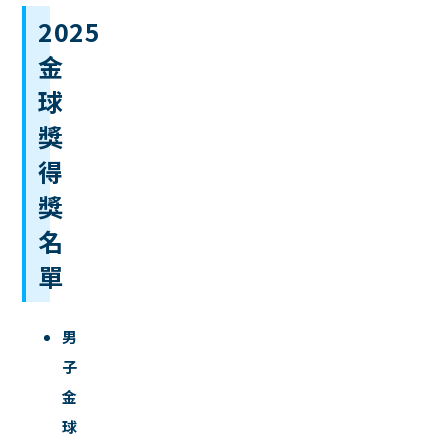
2025
金
球
獎
得
獎
名
單
男
子
金
球