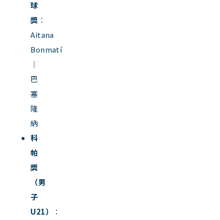
球
獎
：
Aitana
Bonmatí
｜
巴
塞
隆
納
科
帕
獎
（男
子
U21）
：