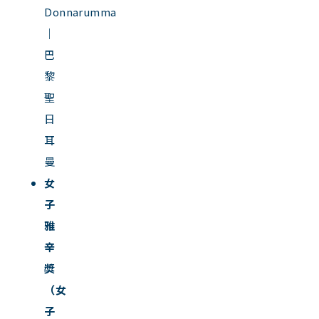
Donnarumma
｜
巴
黎
聖
日
耳
曼
女
子
雅
辛
獎
（女
子