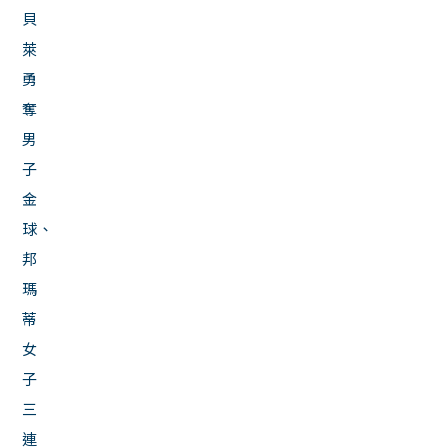
貝
萊
勇
奪
男
子
金
球、
邦
瑪
蒂
女
子
三
連