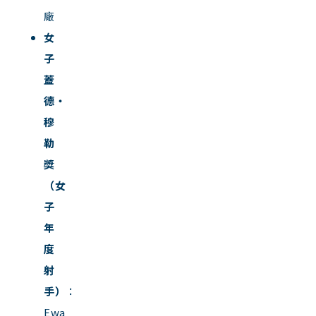
廠
女
子
蓋
德・
穆
勒
獎
（女
子
年
度
射
手）
：
Ewa