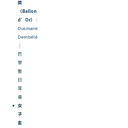
獎
（Ballon
d’Or）
：
Ousmane
Dembélé
｜
巴
黎
聖
日
耳
曼
女
子
金