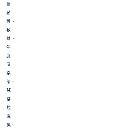
穆
勒
獎、
教
練、
年
度
俱
樂
部、
蘇
格
拉
底
獎、