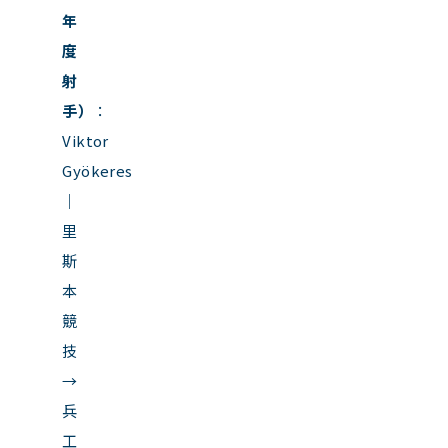
年
度
射
手）
：
Viktor
Gyökeres
｜
里
斯
本
競
技
→
兵
工