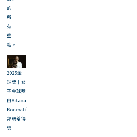
的
所
有
重
點。
2025金
球獎｜女
子金球獎
由Aitana
Bonmatí
邦瑪蒂得
獎