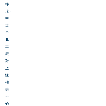
棒
球，
中
華
台
北
再
度
對
上
強
權
美，
不
過