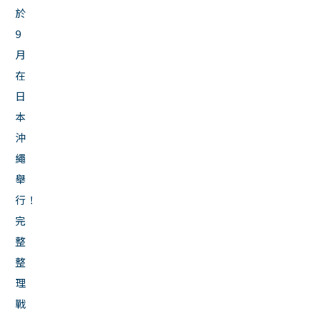
於
9
月
在
日
本
沖
繩
舉
行！
完
整
整
理
戰