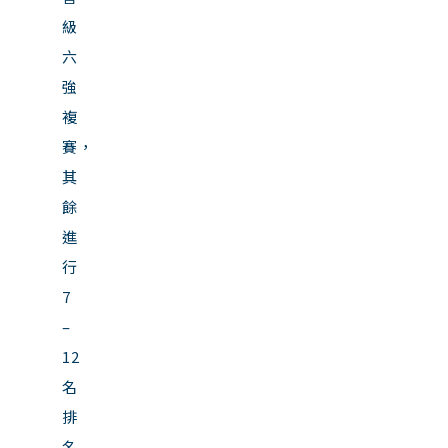
級
六
強
複
賽，
其
餘
進
行
7
–
12
名
排
名