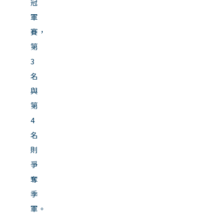
冠
軍
賽，
第
3
名
與
第
4
名
則
爭
奪
季
軍。