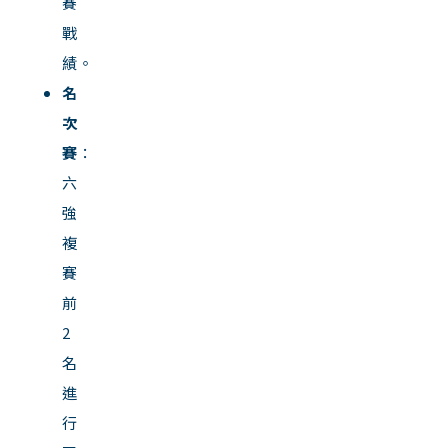
賽
戰
績。
名
次
賽
：
六
強
複
賽
前
2
名
進
行