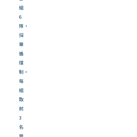
組
6
隊，
採
單
循
環
制。
每
組
取
前
3
名
晉