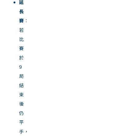
延
長
賽
：
若
比
賽
於
9
局
結
束
後
仍
平
手，