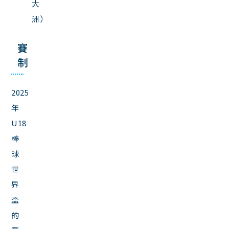
大
洲）
賽
制
2025
年
U18
棒
球
世
界
盃
的