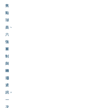
焦
點
球
員、
六
強
賽
制
與
轉
播
資
訊，
一
次