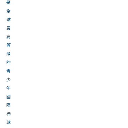
是
全
球
最
高
等
級
的
青
少
年
國
際
棒
球