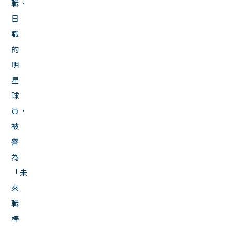
職、
日
職
的
明
星
球
員，
被
譽
為
「未
來
職
棒