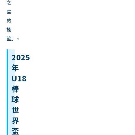
之
星
的
搖
籃」。
2025
年
U18
棒
球
世
界
盃