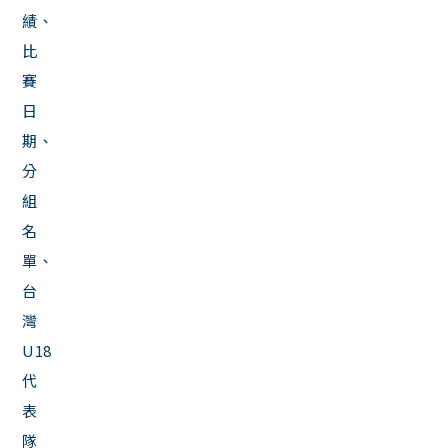
績、
比
賽
日
期、
分
組
名
單、
台
灣
U18
代
表
隊