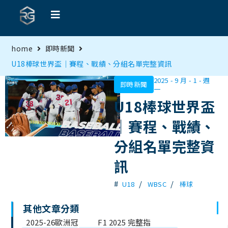
home
即時新聞
U18棒球世界盃｜賽程、戰績、分組名單完整資訊
2025 - 9 月 - 1 - 週
即時新聞
一
U18棒球世界盃
｜賽程、戰績、
分組名單完整資
訊
#
/
/
U18
WBSC
棒球
其他文章分類
文
2025-26歐洲冠
F1 2025 完整指