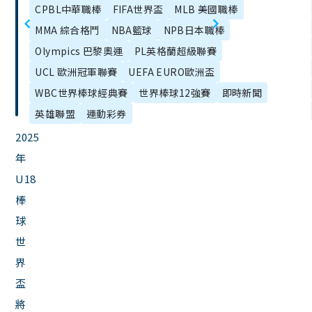
章
CPBL中華職棒
FIFA世界盃
MLB 美國職棒
軍聯賽賽程、
南：賽程表、
目
MMA 綜合格鬥
NBA籃球
NPB日本職棒
排名積分、轉
規則變動、戰
錄
Olympics 巴黎奧運
PL英格蘭超級聯賽
播全在這！
力與觀賽
UCL 歐洲冠軍聯賽
UEFA EURO歐洲盃
WBC世界棒球經典賽
世界棒球12強賽
即時新聞
英雄聯盟
運動彩券
2025
年
U18
棒
球
世
界
盃
將