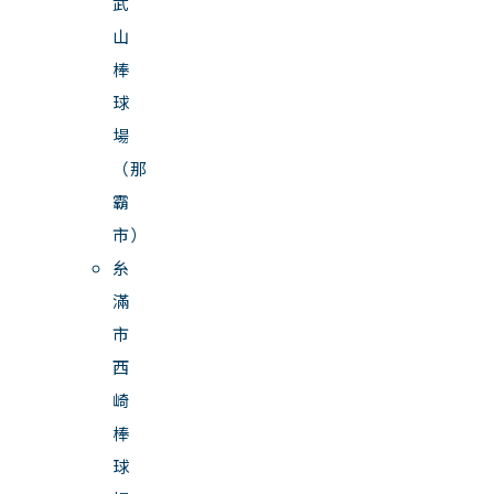
武
山
棒
球
場
（那
霸
市）
糸
滿
市
西
崎
棒
球