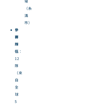
場
（糸
滿
市）
參
賽
隊
伍
：
12
隊
（來
自
全
球
5