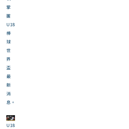
掌
握
U18
棒
球
世
界
盃
最
新
消
息。
U18