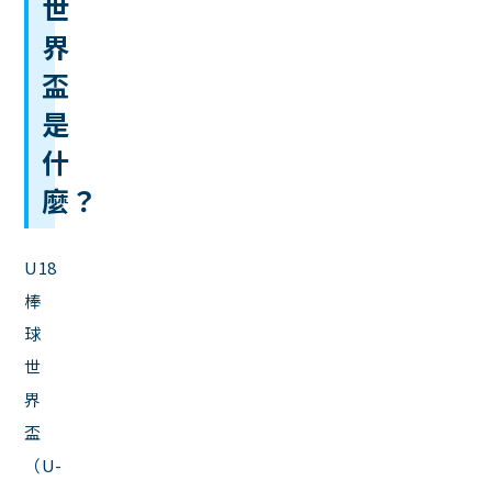
世
界
盃
是
什
麼？
U18
棒
球
世
界
盃
（U-