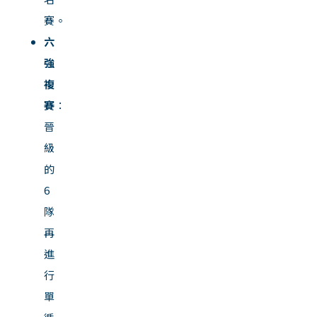
賽。
六
強
複
賽
：
晉
級
的
6
隊
再
進
行
單