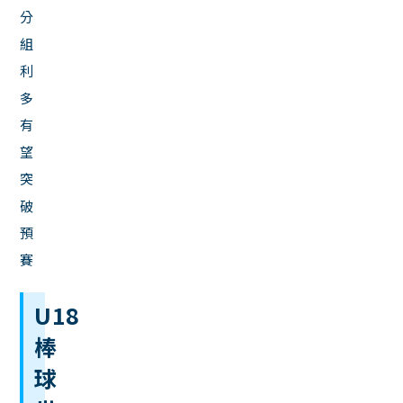
分
組
利
多
有
望
突
破
預
賽
U18
棒
球