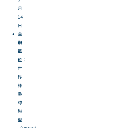
月
14
日
主
辦
單
位
：
世
界
棒
壘
球
聯
盟