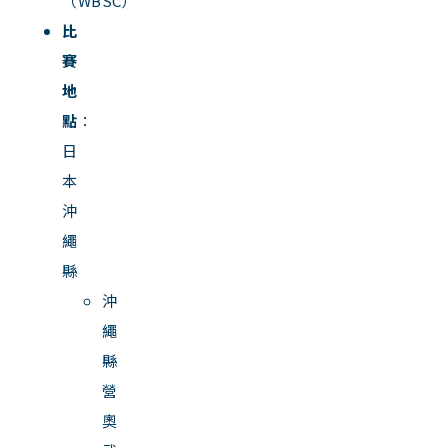
（WBSC）
比
賽
地
點
：
日
本
沖
繩
縣
沖
繩
縣
營
奧