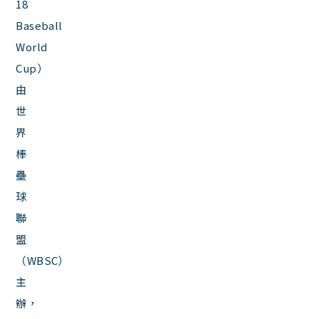
18
Baseball
World
Cup）
由
世
界
棒
壘
球
聯
盟
（WBSC）
主
辦，