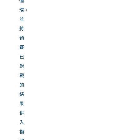
循
環，
並
將
預
賽
已
對
戰
的
結
果
併
入
複