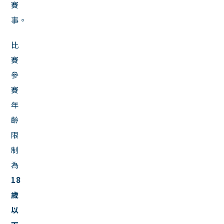
賽
事。
比
賽
參
賽
年
齡
限
制
為
18
歲
以