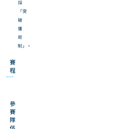
採
「突
破
僵
局
制」。
賽
程
參
賽
隊
伍