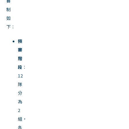
賽
制
如
下：
預
賽
階
段
：
12
隊
分
為
2
組，
各