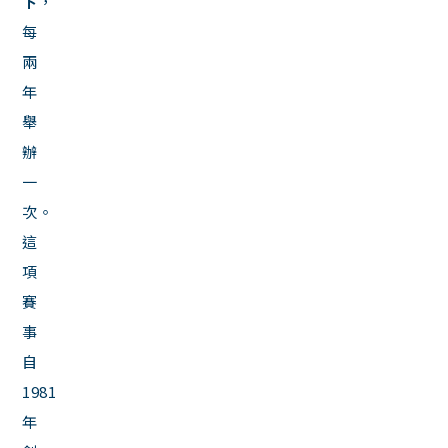
下
，
每
兩
年
舉
辦
一
次。
這
項
賽
事
自
1981
年