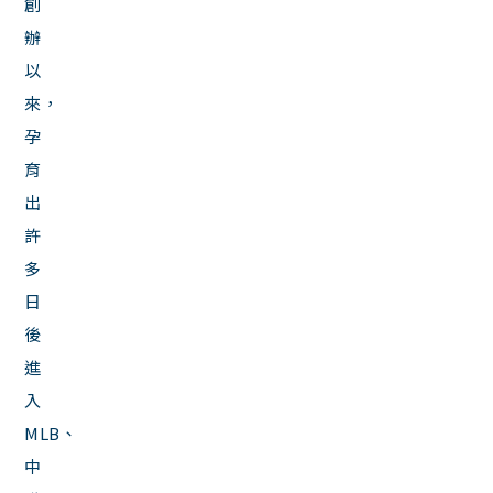
創
辦
以
來，
孕
育
出
許
多
日
後
進
入
MLB、
中