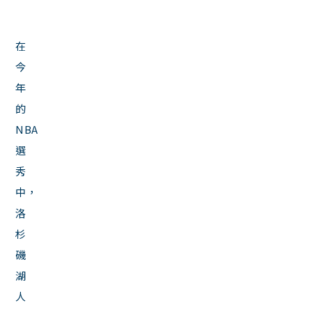
在
今
年
的
NBA
選
秀
中，
洛
杉
磯
湖
人