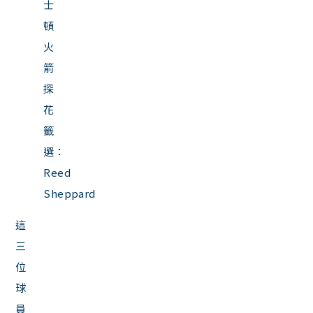
士
頓
火
箭
探
花
籤
選：
Reed
Sheppard
這
三
位
球
員