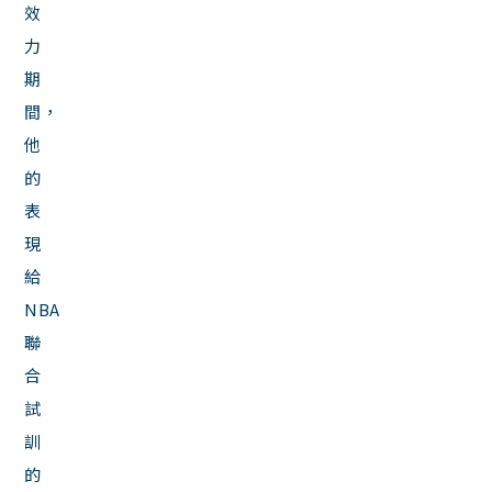
效
力
期
間，
他
的
表
現
給
NBA
聯
合
試
訓
的