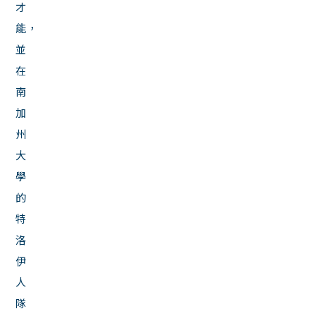
才
能，
並
在
南
加
州
大
學
的
特
洛
伊
人
隊