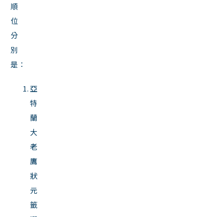
順
位
分
別
是：
亞
特
蘭
大
老
鷹
狀
元
籤