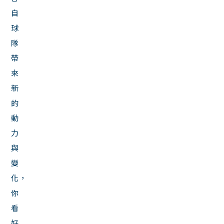
自
球
隊
帶
來
新
的
動
力
與
變
化，
你
看
好