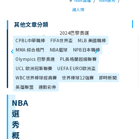
NBA直播
NBA選秀
湖人隊
其他文章分類
文
2024巴黎奧運
2024中職選秀
章
CPBL中華職棒
FIFA世界盃
MLB 美國職棒
籃球懶人包》
目
會台中登場 4旅
MMA 綜合格鬥
NBA籃球
NPB日本職棒
奧運籃球賽
錄
外、57高中生
Olympics 巴黎奧運
PL英格蘭超級聯賽
制、賽程全在
挑戰職棒
UCL 歐洲冠軍聯賽
UEFA EURO歐洲盃
這！
WBC世界棒球經典賽
世界棒球12強賽
即時新聞
英雄聯盟
運動彩券
NBA
選
秀
概