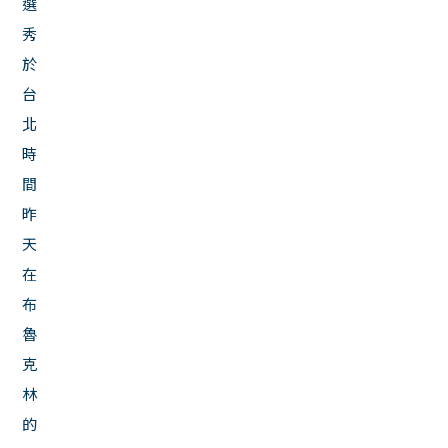
選
秀
於
台
北
時
間
昨
天
在
布
魯
克
林
的