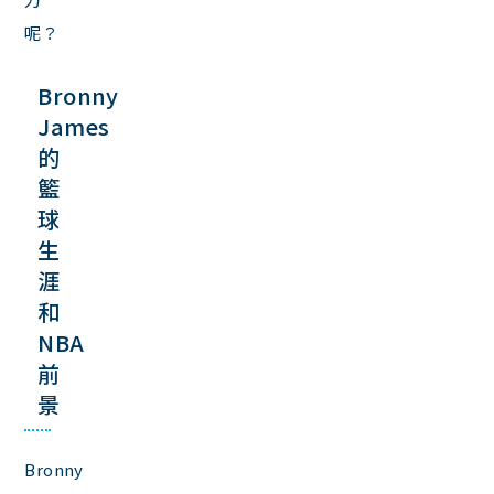
呢？
Bronny
James
的
籃
球
生
涯
和
NBA
前
景
Bronny