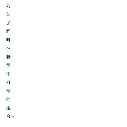
對
父
子
同
時
在
聯
盟
中
打
球
的
組
合。