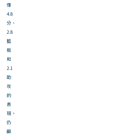
僅
4.8
分、
2.8
籃
板
和
2.1
助
攻
的
表
現，
仍
顯