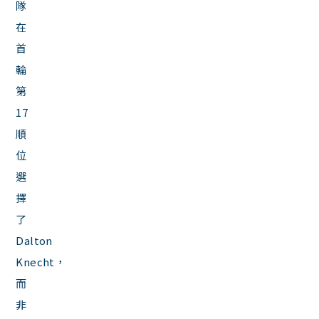
隊
在
首
輪
第
17
順
位
選
擇
了
Dalton
Knecht，
而
非