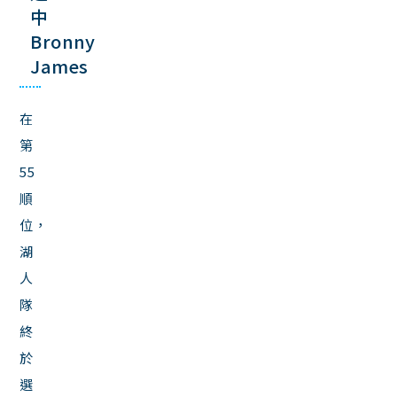
中
Bronny
James
在
第
55
順
位，
湖
人
隊
終
於
選