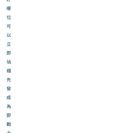
哪
位
可
以
立
即
站
穩
先
發
成
為
即
戰
力