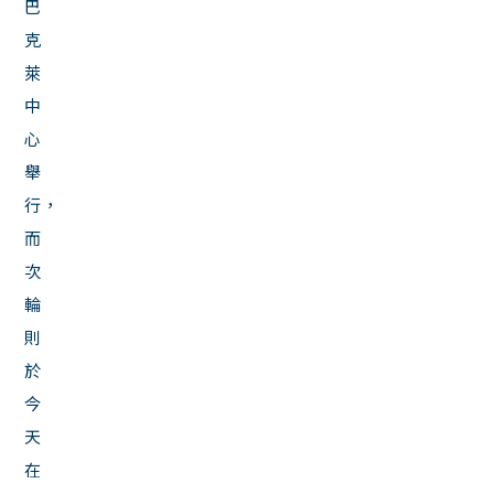
巴
克
萊
中
心
舉
行，
而
次
輪
則
於
今
天
在