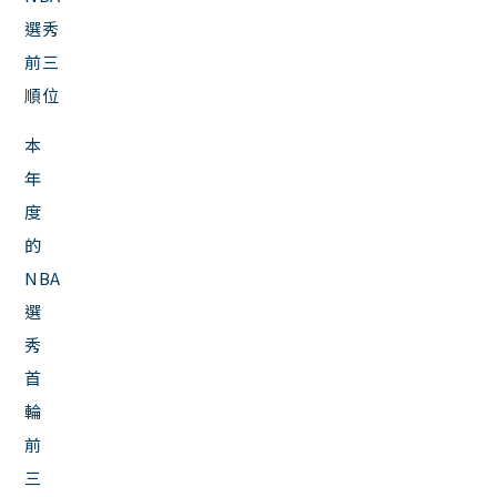
選秀
前三
順位
本
年
度
的
NBA
選
秀
首
輪
前
三