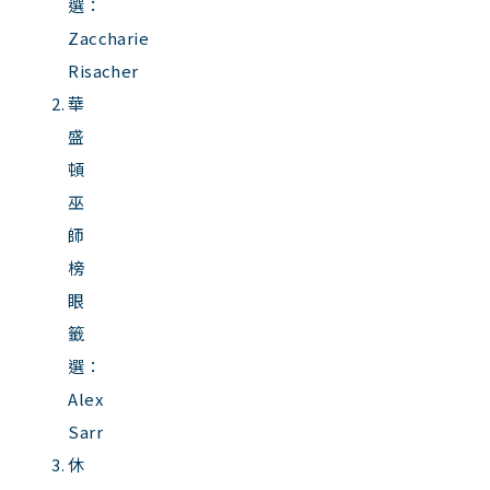
選：
Zaccharie
Risacher
華
盛
頓
巫
師
榜
眼
籤
選：
Alex
Sarr
休