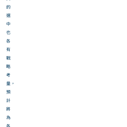
的
選
中
也
各
有
戰
略
考
量，
預
計
將
為
各