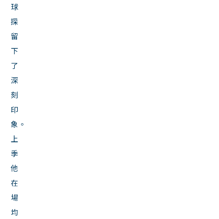
球
探
留
下
了
深
刻
印
象。
上
季
他
在
場
均