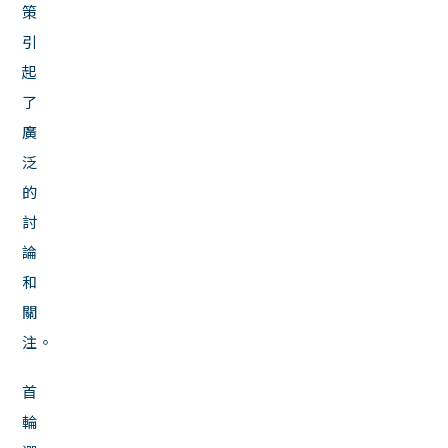
策
引
起
了
廣
泛
的
討
論
和
關
注。
首
輪