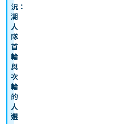
況：
湖
人
隊
首
輪
與
次
輪
的
人
選