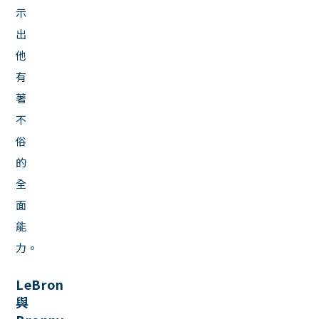
示
出
他
有
著
不
俗
的
全
面
能
力。
LeBron
與