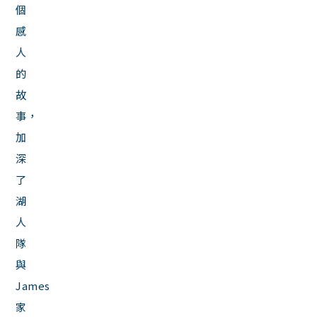
個
感
人
的
故
事，
加
深
了
湖
人
隊
與
James
家