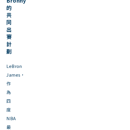
Bronny
的
共
同
出
賽
計
劃
LeBron
James，
作
為
四
度
NBA
最