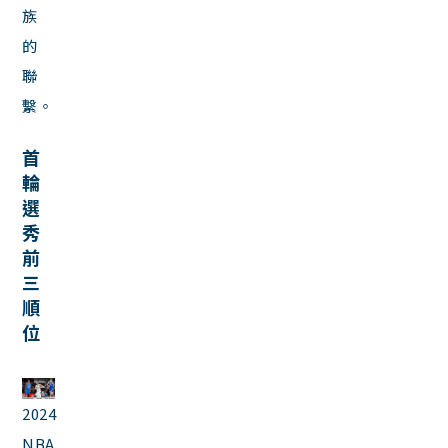
族
的
聯
繫。
首
輪
選
秀
前
三
順
位
2024
NBA