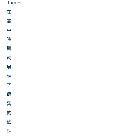
James
在
高
中
時
期
就
展
現
了
優
異
的
籃
球