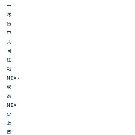
一
隊
伍
中
共
同
征
戰
NBA，
成
為
NBA
史
上
首