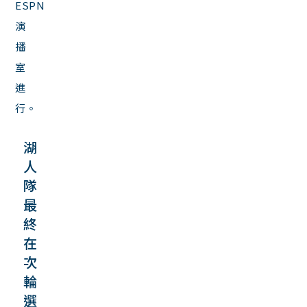
ESPN
演
播
室
進
行。
湖
人
隊
最
終
在
次
輪
選