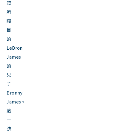
眾
所
矚
目
的
LeBron
James
的
兒
子
Bronny
James。
這
一
決