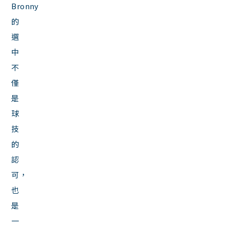
Bronny
的
選
中
不
僅
是
球
技
的
認
可，
也
是
一