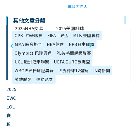
電競世界盃
其他文章分類
文
2025NBA交易
2025美國網球
章
CPBL中華職棒
FIFA世界盃
MLB 美國職棒
全解析｜休賽
公開賽攻略｜
目
MMA 綜合格鬥
NBA籃球
NPB日本職棒
季轉隊動態與
賽事亮點、參
錄
Olympics 巴黎奧運
PL英格蘭超級聯賽
合約異動懶人
賽名單與觀賽
UCL 歐洲冠軍聯賽
UEFA EURO歐洲盃
包
資訊
WBC世界棒球經典賽
世界棒球12強賽
即時新聞
英雄聯盟
運動彩券
2025
EWC
LOL
賽
程