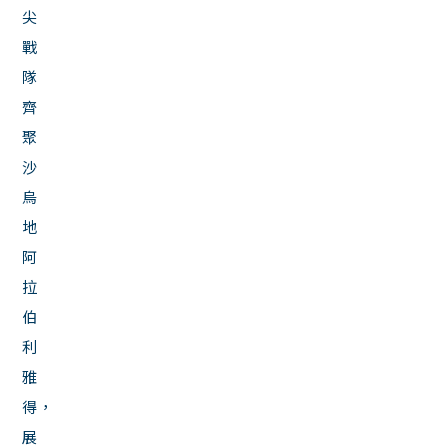
尖
戰
隊
齊
聚
沙
烏
地
阿
拉
伯
利
雅
得，
展