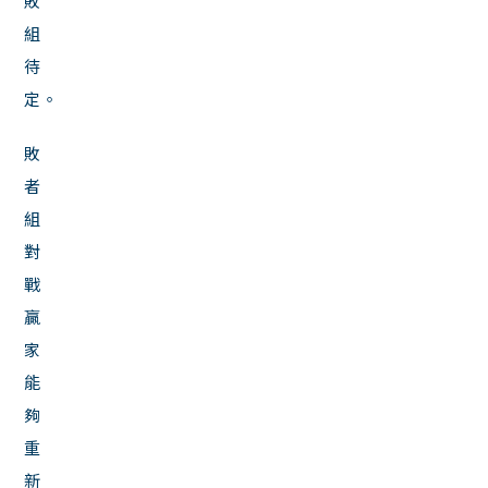
敗
組
待
定。
敗
者
組
對
戰
贏
家
能
夠
重
新