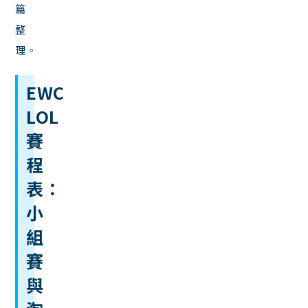
篇
整
理。
EWC
LOL
賽
程
表：
小
組
賽
與