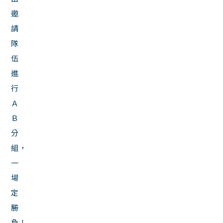
邀
請
隊
伍
進
行
Ａ
Ｂ
分
組，
一
場
定
勝
負！