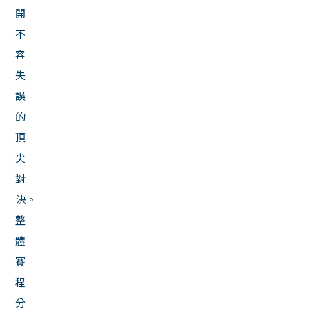
開
不
容
失
誤
的
頂
尖
對
決。
整
體
賽
程
分