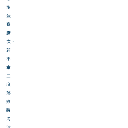
淘
汰
賽
席
次，
若
不
幸
二
度
落
敗
將
淘
汰