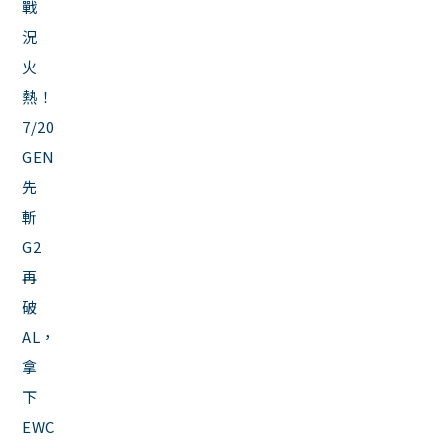
戰
況
火
熱！
7/20
GEN
先
斬
G2
再
破
AL，
拿
下
EWC