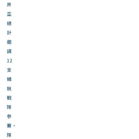
界
盃
總
計
邀
請
12
支
精
銳
戰
隊
參
賽，
隊