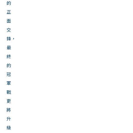
的
正
面
交
鋒，
最
終
的
冠
軍
戰
更
將
升
級