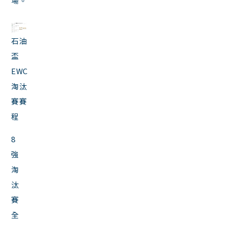
場。
石油
盃
EWC
淘汰
賽賽
程
8
強
淘
汰
賽
全