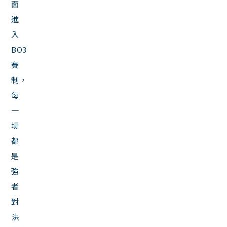
面
進
入
BO3
賽
制，
每
一
場
都
是
強
者
對
決