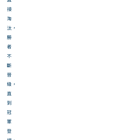
接
淘
汰，
勝
者
不
斷
晉
級，
直
到
冠
軍
登