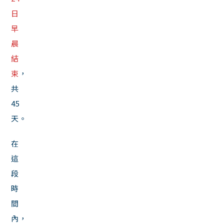
日
早
晨
結
束
，
共
45
天。
在
這
段
時
間
內，