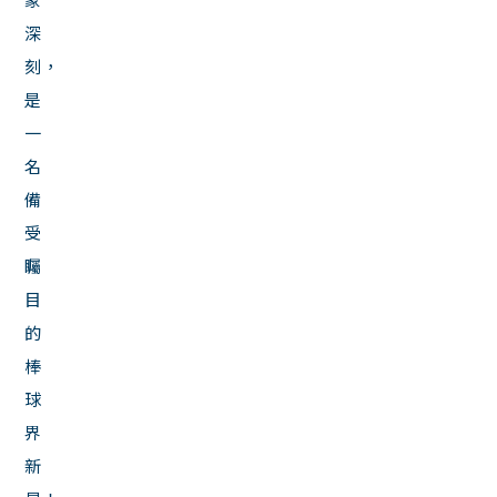
深
刻，
是
一
名
備
受
矚
目
的
棒
球
界
新