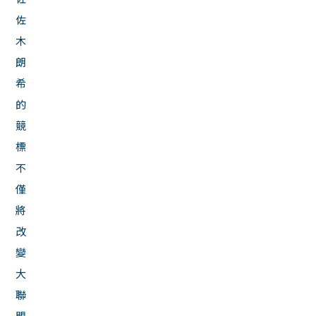
佐
木
朗
希
的
競
標
不
僅
將
改
變
大
聯
盟