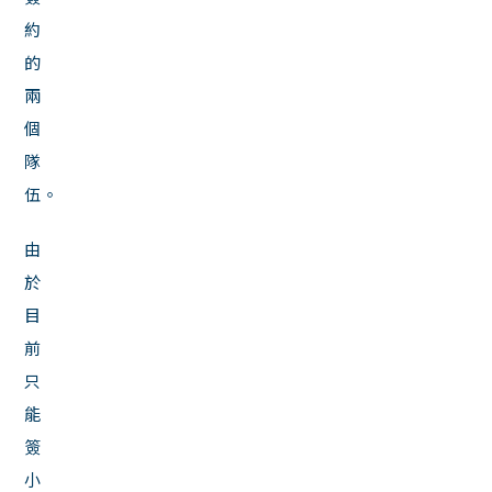
約
的
兩
個
隊
伍。
由
於
目
前
只
能
簽
小