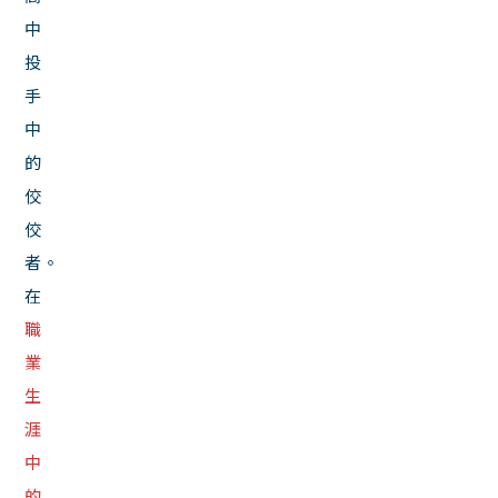
中
投
手
中
的
佼
佼
者。
在
職
業
生
涯
中
的