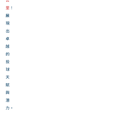
里
！
展
現
出
卓
越
的
投
球
天
賦
與
潛
力。