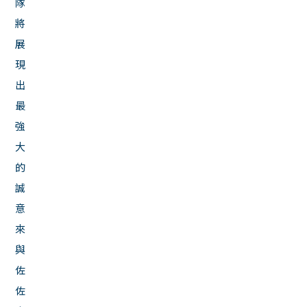
隊
將
展
現
出
最
強
大
的
誠
意
來
與
佐
佐