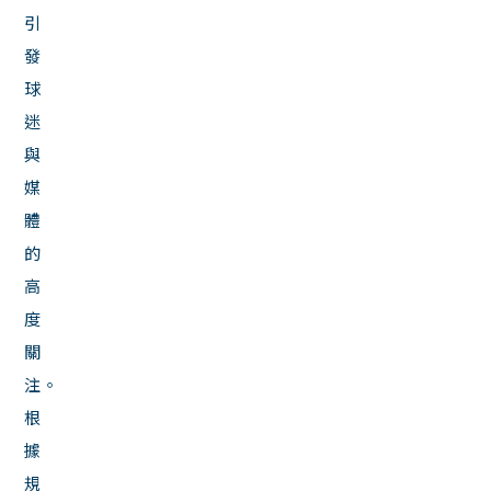
引
發
球
迷
與
媒
體
的
高
度
關
注。
根
據
規