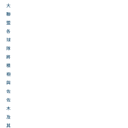
大
聯
盟
各
球
隊
將
積
極
與
佐
佐
木
及
其