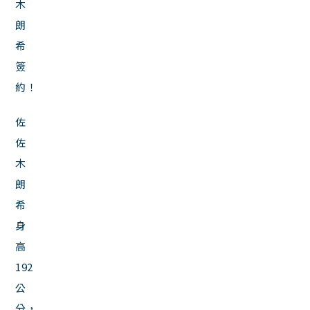
木
朗
希
簽
約！
佐
佐
木
朗
希
身
高
192
公
分，