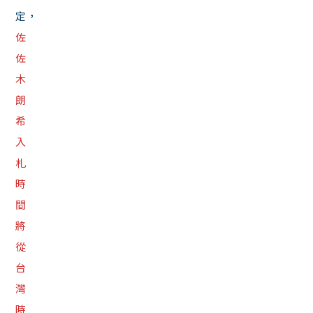
定，
佐
佐
木
朗
希
入
札
時
間
將
從
台
灣
時