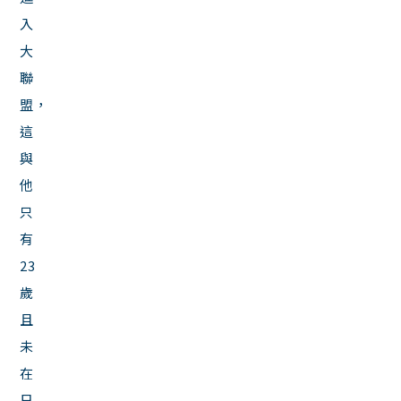
入
大
聯
盟，
這
與
他
只
有
23
歲
且
未
在
日