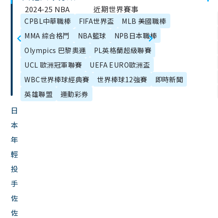
文
2024-25 NBA
近期世界賽事
章
CPBL中華職棒
FIFA世界盃
MLB 美國職棒
附加賽全資
有哪些？20大
目
MMA 綜合格鬥
NBA籃球
NPB日本職棒
訊：規則、賽
世界運動排
錄
Olympics 巴黎奧運
PL英格蘭超級聯賽
程、直播一次
名、國際賽事
UCL 歐洲冠軍聯賽
UEFA EURO歐洲盃
整理！
行事曆！
WBC世界棒球經典賽
世界棒球12強賽
即時新聞
英雄聯盟
運動彩券
日
本
年
輕
投
手
佐
佐