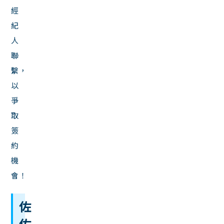
經
紀
人
聯
繫，
以
爭
取
簽
約
機
會！
佐
佐