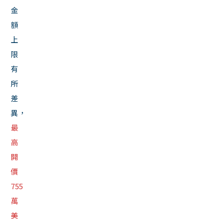
金
額
上
限
有
所
差
異，
最
高
開
價
755
萬
美