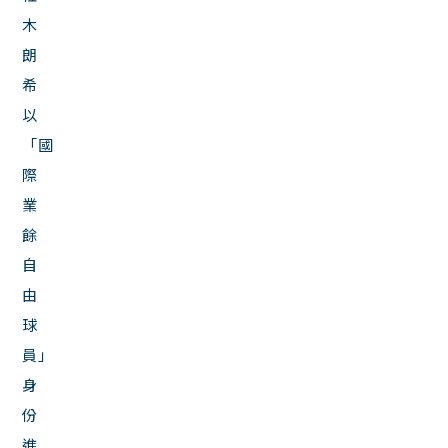
木
朗
希
以
「國
際
業
餘
自
由
球
員」
身
份
進