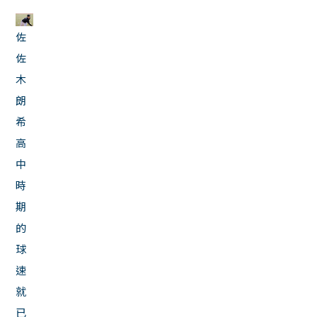
佐
佐
木
朗
希
高
中
時
期
的
球
速
就
已