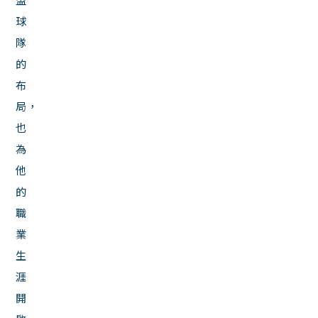
球
隊
的
布
局，
也
為
他
的
職
業
生
涯
開