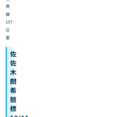
突
破
157
公
里
佐
佐
木
朗
希
競
標