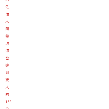
佐
佐
木
朗
希
球
速
也
達
到
驚
人
的
153
公