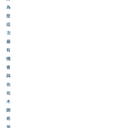
為
是
這
次
最
有
機
會
與
佐
佐
木
朗
希
簽