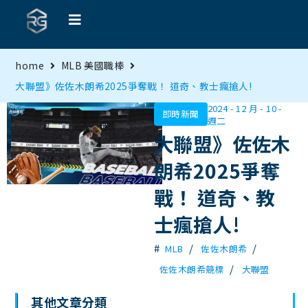
home
MLB 美國職棒
大聯盟》佐佐木朗希2025爭奪戰！ 道奇、教士瘋搶人!
2024 - 12 月 - 10 -
即時新聞
週二
大聯盟》佐佐木
朗希2025爭奪
戰！ 道奇、教
士瘋搶人!
#
/
/
MLB
佐佐木朗希
/
佐佐木朗希競標
大聯盟
其他文章分類