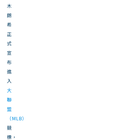
木
朗
希
正
式
宣
布
進
入
大
聯
盟
（MLB）
競
標，