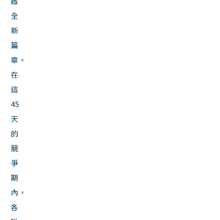
啟
全
新
篇
章。
在
這
45
天
的
競
爭
期
內，
各