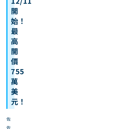
12/11
開
始！
最
高
開
價
755
萬
美
元！
佐
佐