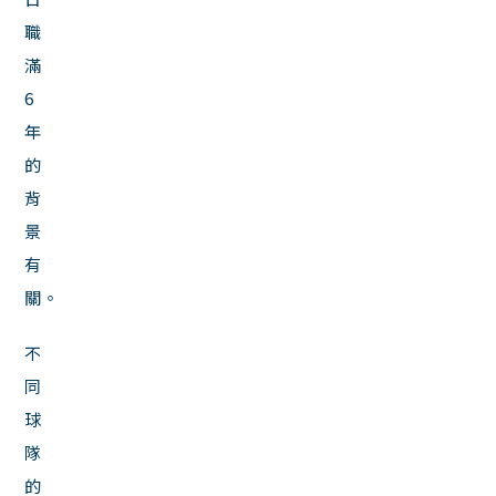
職
滿
6
年
的
背
景
有
關。
不
同
球
隊
的