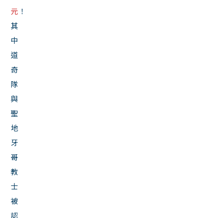
元
！
其
中
道
奇
隊
與
聖
地
牙
哥
教
士
被
認