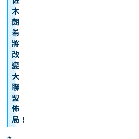
木
朗
希
將
改
變
大
聯
盟
佈
局！
佐