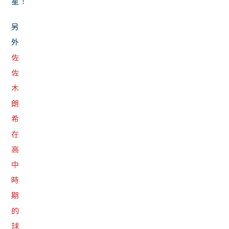
星！
另
外
佐
佐
木
朗
希
在
高
中
時
期
的
球