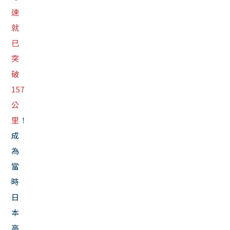
速
就
已
突
破
157
公
里
！
成
為
當
時
日
本
高