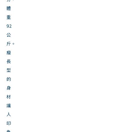
體
重
92
公
斤。
瘦
長
型
的
身
材
讓
人
印
象