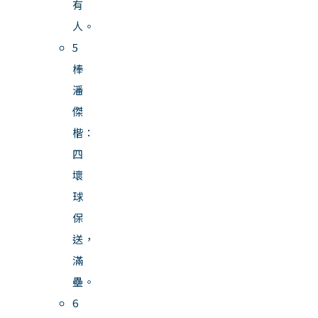
有
人。
5
棒
潘
傑
楷：
四
壞
球
保
送，
滿
壘。
6