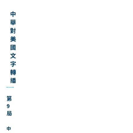
中
華
對
美
國
文
字
轉
播
第
9
局
中