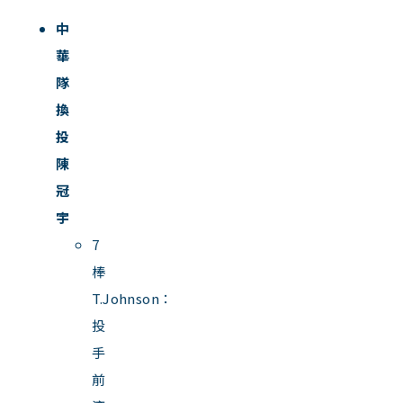
中
華
隊
換
投
陳
冠
宇
7
棒
T.Johnson：
投
手
前