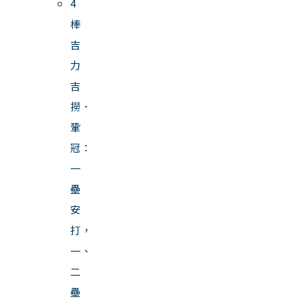
4
棒
吉
力
吉
撈．
鞏
冠：
一
壘
安
打，
一、
二
壘