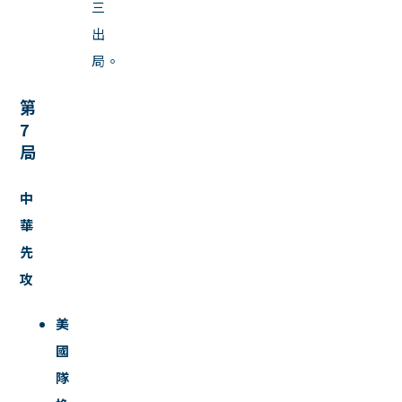
三
出
局。
第
7
局
中
華
先
攻
美
國
隊