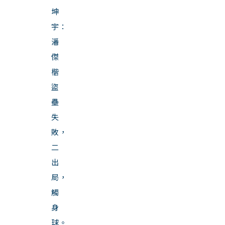
坤
宇：
潘
傑
楷
盜
壘
失
敗，
二
出
局，
觸
身
球。