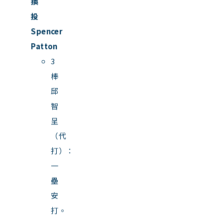
換
投
Spencer
Patton
3
棒
邱
智
呈
（代
打）：
一
壘
安
打。