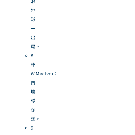
滾
地
球，
一
出
局。
8
棒
W.MacIver：
四
壞
球
保
送。
9