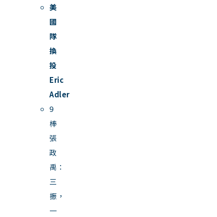
美
國
隊
換
投
Eric
Adler
9
棒
張
政
禹：
三
振，
一