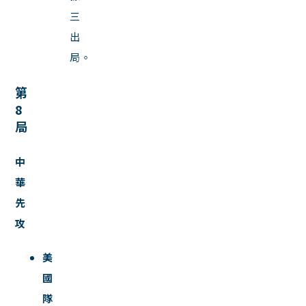
三
出
局。
第
8
局
中
華
先
攻
美
國
隊