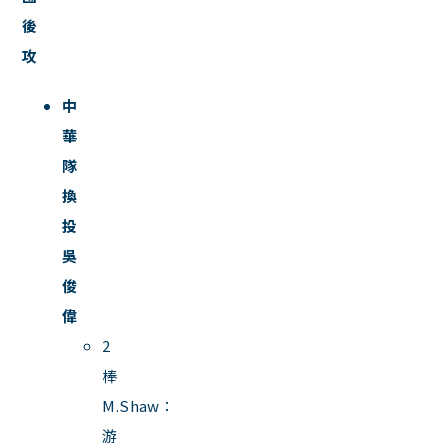
後
攻
中
華
隊
換
投
吳
俊
偉
2
棒
M.Shaw：
游