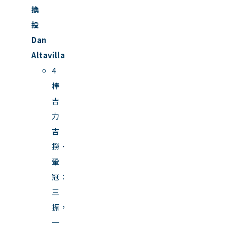
換
投
Dan
Altavilla
4
棒
吉
力
吉
撈．
鞏
冠：
三
振，
一