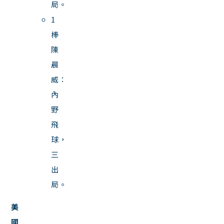
局。
1
棒
陳
晨
威：
內
野
飛
球，
三
出
局。
美
國