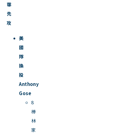
華
先
攻
美
國
隊
換
投
Anthony
Gose
8
棒
林
家