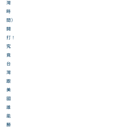
灣
時
間）
開
打！
究
竟
台
灣
跟
美
國
誰
能
勝