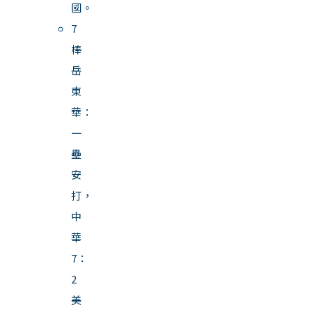
國。
7
棒
岳
東
華：
一
壘
安
打，
中
華
7：
2
美