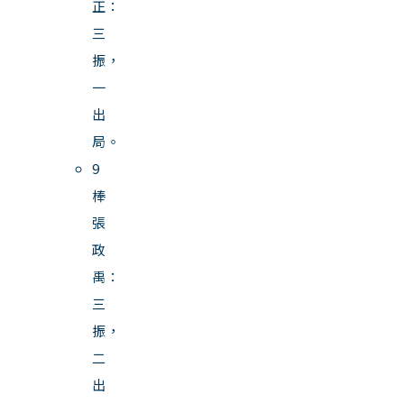
正：
三
振，
一
出
局。
9
棒
張
政
禹：
三
振，
二
出