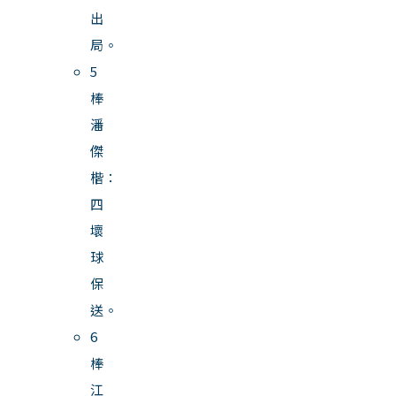
出
局。
5
棒
潘
傑
楷：
四
壞
球
保
送。
6
棒
江