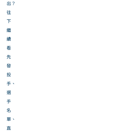
出？
往
下
繼
續
看
先
發
投
手、
選
手
名
單、
直