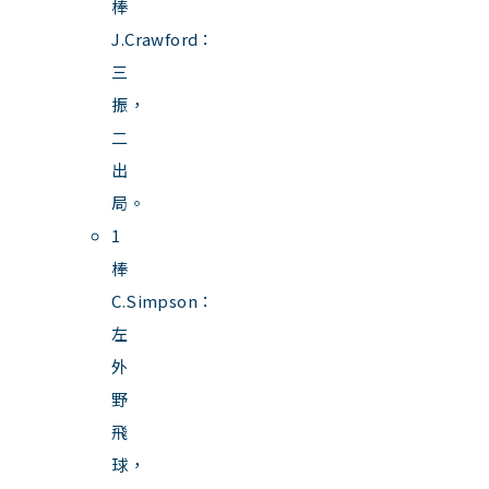
棒
J.Crawford：
三
振，
二
出
局。
1
棒
C.Simpson：
左
外
野
飛
球，