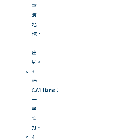
擊
滾
地
球，
一
出
局。
3
棒
C.Williams：
一
壘
安
打。
4