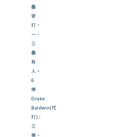
壘
安
打，
一、
三
壘
有
人。
6
棒
Drake
Baldwin(代
打)：
三
振，