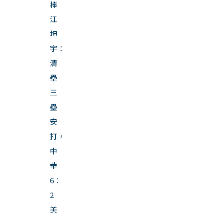
棒
江
坤
宇：
清
壘
三
壘
安
打，
中
華
6：
2
美