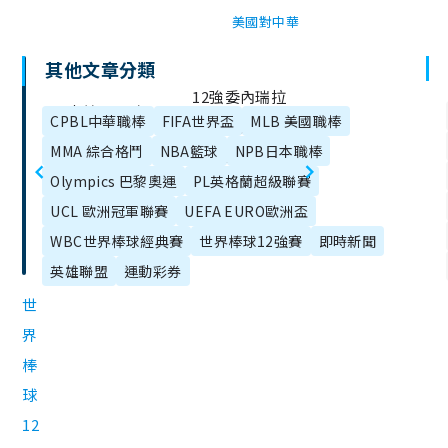
美國對中華
其他文章分類
文
12強委內瑞拉
日本美國12強
章
CPBL中華職棒
FIFA世界盃
MLB 美國職棒
日本關鍵對決
目
棒球11/21開
MMA 綜合格鬥
NBA籃球
NPB日本職棒
11/22登場！線
錄
打！運彩投
Olympics 巴黎奧運
PL英格蘭超級聯賽
上看直播平
注、賠率整
UCL 歐洲冠軍聯賽
UEFA EURO歐洲盃
台、先發投手
理、免費直播
WBC世界棒球經典賽
世界棒球12強賽
即時新聞
整理
英雄聯盟
運動彩券
世
界
棒
球
12