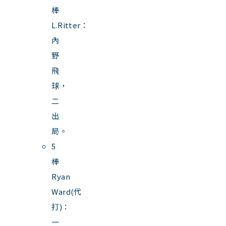
棒
L.Ritter：
內
野
飛
球，
二
出
局。
5
棒
Ryan
Ward(代
打)：
一