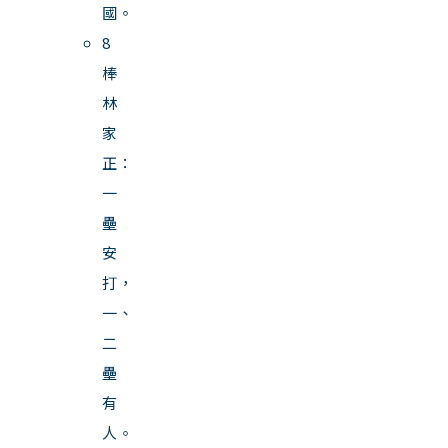
國。
8
棒
林
家
正：
一
壘
安
打，
一、
二
壘
有
人。