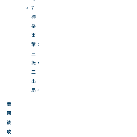
7
棒
岳
東
華：
三
振，
三
出
局。
美
國
後
攻