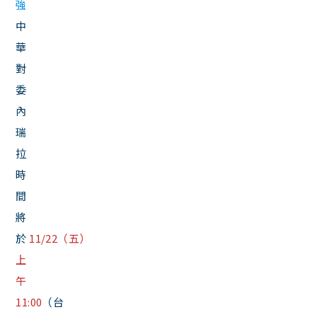
強
中
華
對
委
內
瑞
拉
時
間
將
於
11/22（五）
上
午
11:00
（台