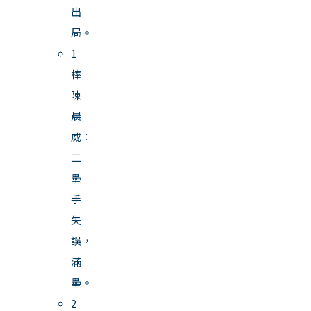
出
局。
1
棒
陳
晨
威：
二
壘
手
失
誤，
滿
壘。
2