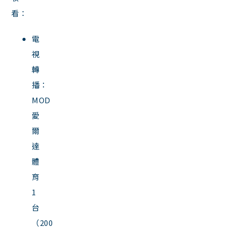
看：
電
視
轉
播：
MOD
愛
爾
達
體
育
1
台
（200