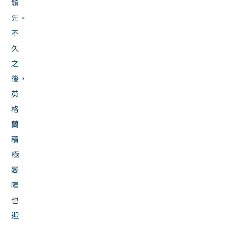
領
先。
不
久
之
後，
英
格
蘭
積
極
變
陣
也
迎