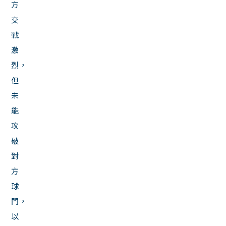
方
交
戰
激
烈，
但
未
能
攻
破
對
方
球
門，
以