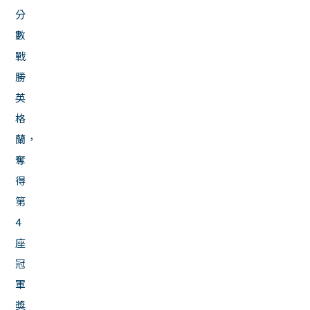
分
數
戰
勝
英
格
蘭，
奪
得
第
4
座
冠
軍
獎