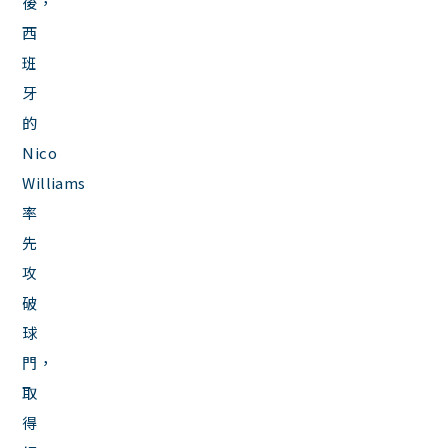
後，
西
班
牙
的
Nico
Williams
率
先
攻
破
球
門，
取
得