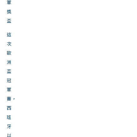
軍
獎
盃
這
次
歐
洲
盃
冠
軍
賽，
西
班
牙
以