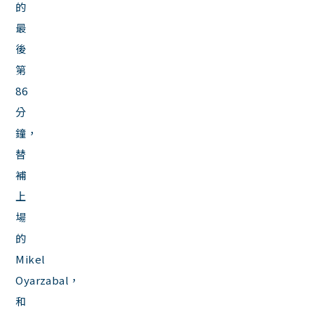
的
最
後
第
86
分
鐘，
替
補
上
場
的
Mikel
Oyarzabal，
和