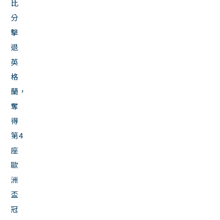
比
分
擊
退
英
格
蘭，
奪
得
第4
座
歐
洲
盃
冠