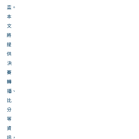
盃。
本
文
將
提
供
決
賽
轉
播、
比
分
等
資
訊，