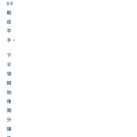
0:0
戰
成
平
手。
下
半
場
開
始
僅
兩
分
鐘