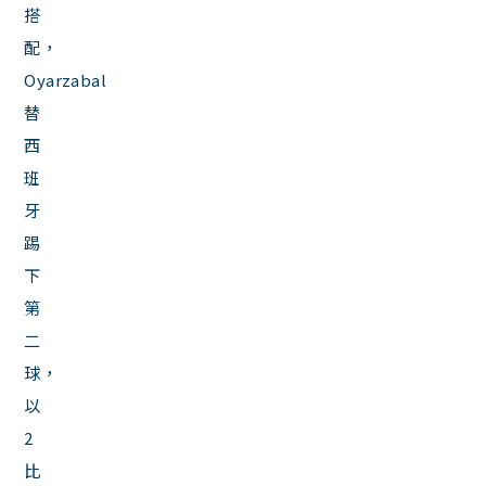
搭
配，
Oyarzabal
替
西
班
牙
踢
下
第
二
球，
以
2
比