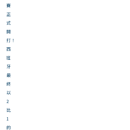
賽
正
式
開
打！
西
班
牙
最
終
以
2
比
1
的