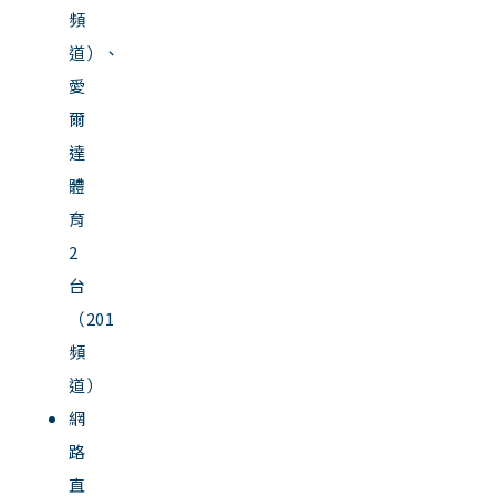
頻
道）、
愛
爾
達
體
育
2
台
（201
頻
道）
網
路
直