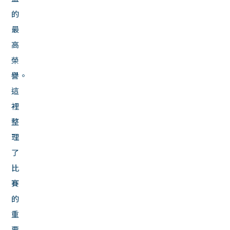
的
最
高
榮
譽。
這
裡
整
理
了
比
賽
的
重
要