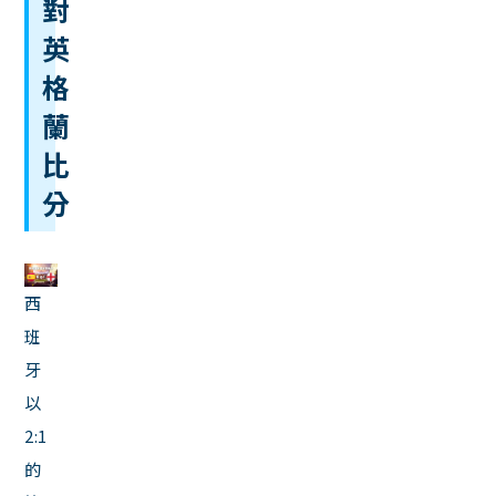
對
英
格
蘭
比
分
西
班
牙
以
2:1
的