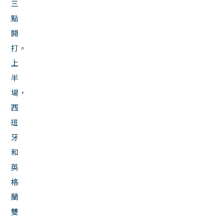
三
點
開
打。
上
半
場，
西
班
牙
和
英
格
蘭
雙