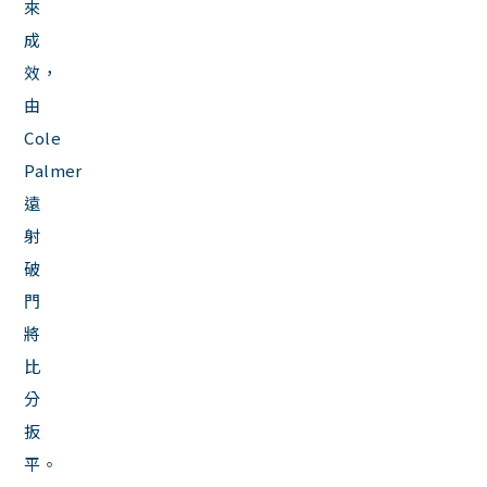
來
成
效，
由
Cole
Palmer
遠
射
破
門
將
比
分
扳
平。