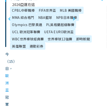
文
2026亞運在這
章
CPBL中華職棒
FIFA世界盃
MLB 美國職棒
舉辦！2026亞
2024巴黎奧運
目
MMA 綜合格鬥
NBA籃球
NPB日本職棒
運會徽、吉祥
羽球抽籤表、
錄
Olympics 巴黎奧運
PL英格蘭超級聯賽
物、比賽項目
賽程一次看！
UCL 歐洲冠軍聯賽
UEFA EURO歐洲盃
總整理！
WBC世界棒球經典賽
世界棒球12強賽
即時新聞
英雄聯盟
運動彩券
今
（15）
日，
歐
洲
盃
冠
軍