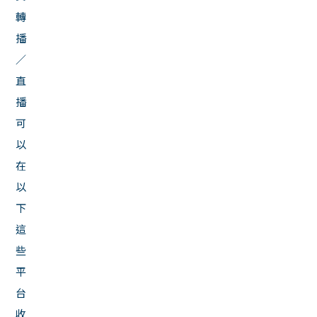
轉
播
／
直
播
可
以
在
以
下
這
些
平
台
收