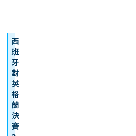
項
數
據
西
班
牙
對
英
格
蘭
決
賽