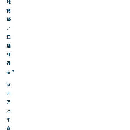
球
轉
播
／
直
播
哪
裡
看？
歐
洲
盃
冠
軍
賽