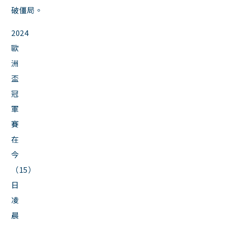
破僵局。
2024
歐
洲
盃
冠
軍
賽
在
今
（15）
日
凌
晨