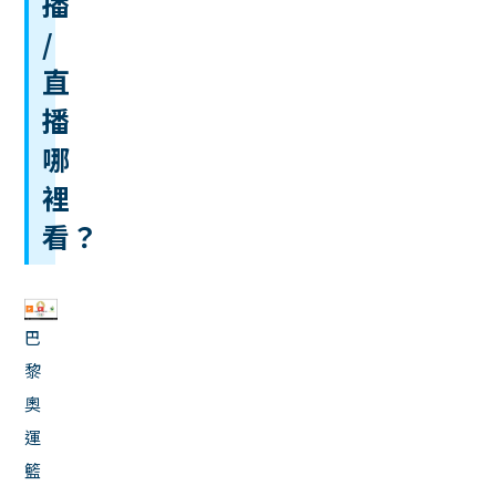
播
/
直
播
哪
裡
看？
巴
黎
奧
運
籃