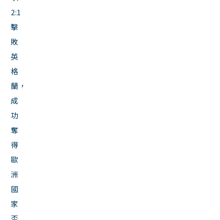
2:1
擊
敗
英
格
蘭，
成
功
奪
得
歐
洲
國
家
盃