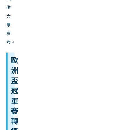
供
大
家
參
考。
歐
洲
盃
冠
軍
賽
轉