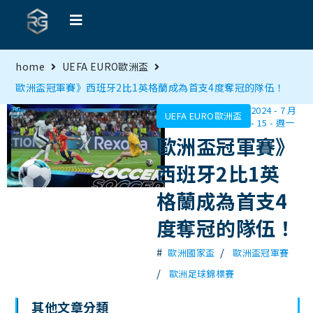
home
UEFA EURO歐洲盃
歐洲盃冠軍賽》西班牙2比1英格蘭成為首支4度奪冠的隊伍！
2024 - 7 月
UEFA EURO歐洲盃
- 15 - 週一
歐洲盃冠軍賽》
西班牙2比1英
格蘭成為首支4
度奪冠的隊伍！
#
/
歐洲國家盃
歐洲盃冠軍賽
/
歐洲足球錦標賽
其他文章分類