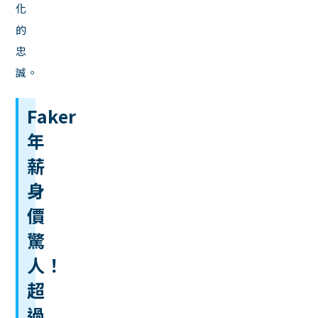
化
的
忠
誠。
Faker
年
薪
身
價
驚
人！
超
過