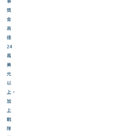
事
獎
金
高
達
24
萬
美
元
以
上，
加
上
戰
隊