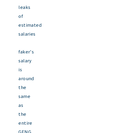
leaks
of
estimated
salaries
faker's
salary
is
around
the
same
as
the
entire
GENG