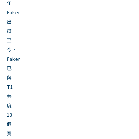
年
Faker
出
道
至
今，
Faker
已
與
T1
共
度
13
個
賽