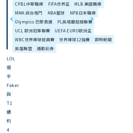
2025美國網球
章
CPBL中華職棒
FIFA世界盃
MLB 美國職棒
聯賽開季總覽
目
公開賽攻略｜
MMA 綜合格鬥
NBA籃球
NPB日本職棒
（Premier
錄
賽事亮點、參
Olympics 巴黎奧運
PL英格蘭超級聯賽
League
賽名單與觀賽
UCL 歐洲冠軍聯賽
UEFA EURO歐洲盃
Season
資訊
WBC世界棒球經典賽
世界棒球12強賽
即時新聞
Guide）
英雄聯盟
運動彩券
LOL
選
手
Faker
與
T1
續
約
4