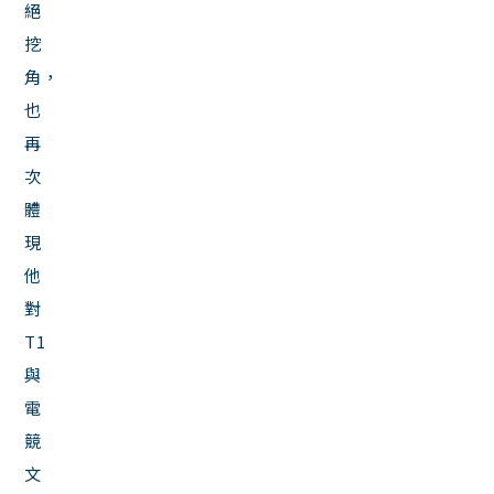
絕
挖
角，
也
再
次
體
現
他
對
T1
與
電
競
文