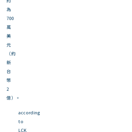
約
為
700
萬
美
元
（約
新
台
幣
2
億）。
according
to
LCK