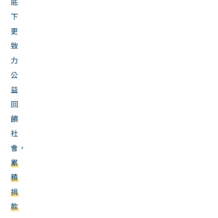
底
下
更
致
力
公
益
回
饋
社
會，
累
積
捐
款