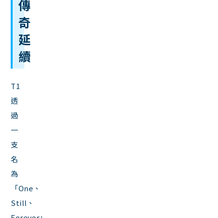
傳
奇
延
續
T1
透
過
一
支
名
為
「One、
Still、
Forever」