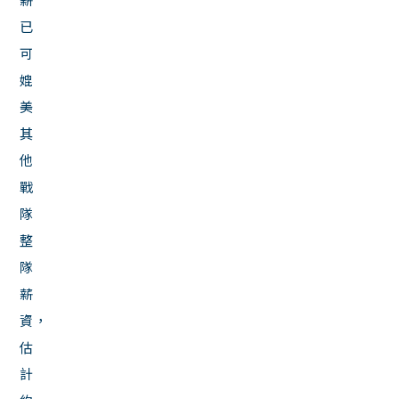
已
可
媲
美
其
他
戰
隊
整
隊
薪
資，
估
計