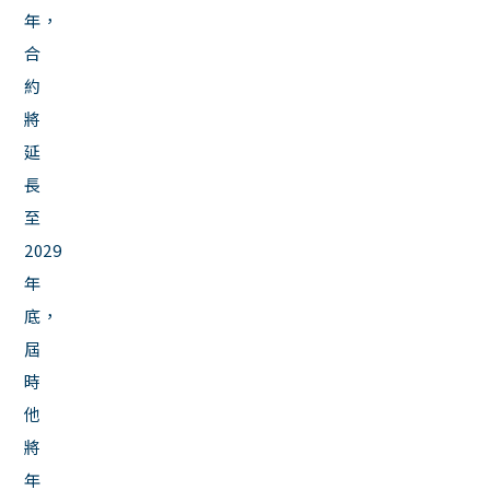
年，
合
約
將
延
長
至
2029
年
底，
屆
時
他
將
年