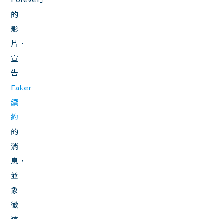
的
影
片，
宣
告
Faker
續
約
的
消
息，
並
象
徵