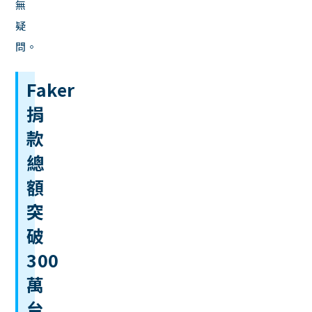
無
疑
問。
Faker
捐
款
總
額
突
破
300
萬
台