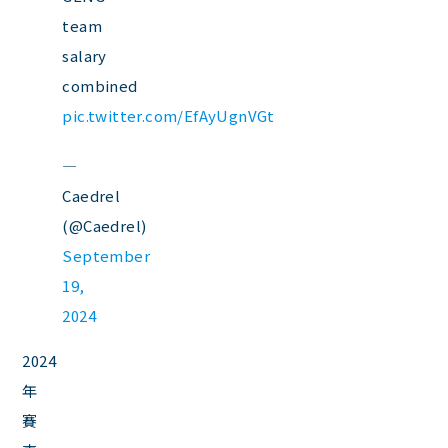
team
salary
combined
pic.twitter.com/EfAyUgnVGt
—
Caedrel
(@Caedrel)
September
19,
2024
2024
年
賽