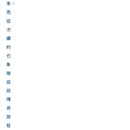
季，
而
這
次
續
約
也
象
徵
這
段
傳
奇
旅
程