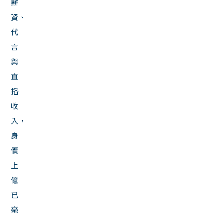
薪
資、
代
言
與
直
播
收
入，
身
價
上
億
已
毫