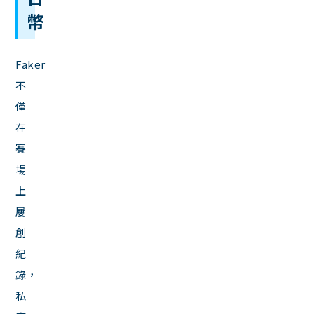
幣
Faker
不
僅
在
賽
場
上
屢
創
紀
錄，
私