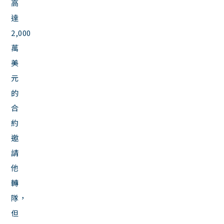
高
達
2,000
萬
美
元
的
合
約
邀
請
他
轉
隊，
但