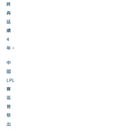
將
再
延
續
4
年。
中
國
LPL
賽
區
曾
祭
出