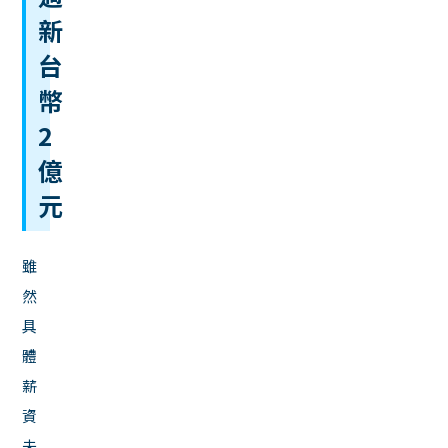
新
台
幣
2
億
元
雖
然
具
體
薪
資
未