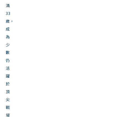
滿
33
歲，
成
為
少
數
仍
活
躍
於
頂
尖
戰
場