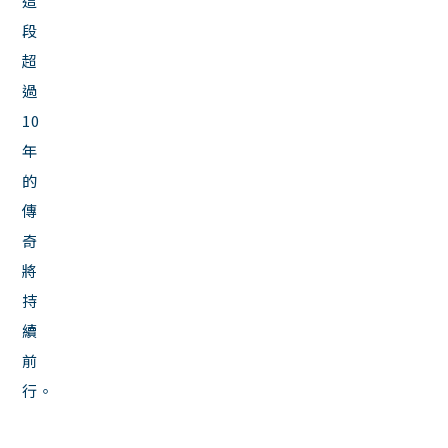
這
段
超
過
10
年
的
傳
奇
將
持
續
前
行。