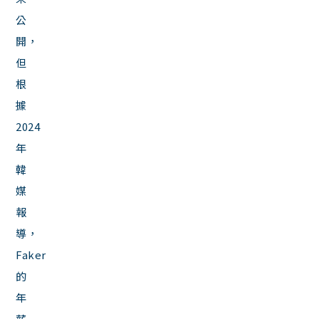
公
開，
但
根
據
2024
年
韓
媒
報
導，
Faker
的
年
薪