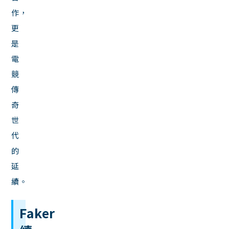
作，
更
是
電
競
傳
奇
世
代
的
延
續。
Faker