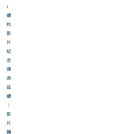
r
續
約
影
片
紀
念
傳
奇
延
續
｜
影
片
轉