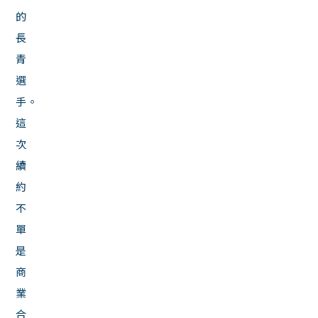
的
長
青
選
手。
這
次
續
約
不
單
是
商
業
合