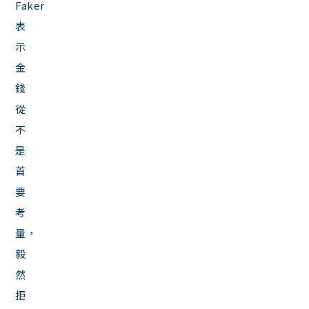
Faker
表
示
金
錢
從
不
是
首
要
考
量，
毅
然
拒