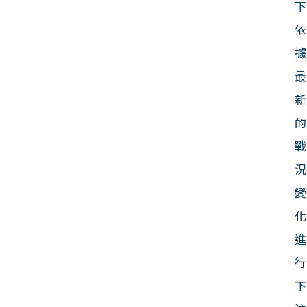
下
依
據
最
新
的
戰
況
變
化
進
行
下