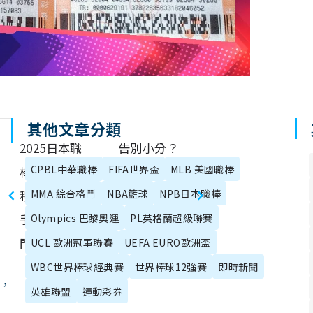
其他文章分類
2025日本職
告別小分？
CPBL中華職棒
FIFA世界盃
MLB 美國職棒
棒－賽制、賽
「魚雷球棒」
程、直播，新
MMA 綜合格鬥
NBA籃球
引領MLB進入
NPB日本職棒
手也能輕鬆入
運彩大分狂
Olympics 巴黎奧運
PL英格蘭超級聯賽
門
潮？
UCL 歐洲冠軍聯賽
UEFA EURO歐洲盃
WBC世界棒球經典賽
世界棒球12強賽
即時新聞
，
英雄聯盟
運動彩券