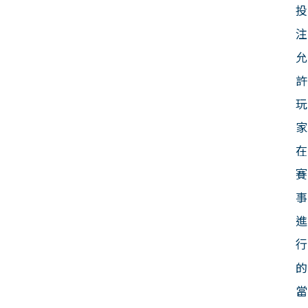
投
注
允
許
玩
家
在
賽
事
進
行
的
當