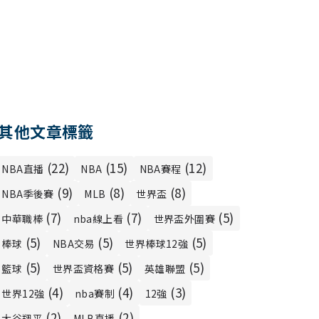
其他文章標籤
(22)
(15)
(12)
NBA直播
NBA
NBA賽程
(9)
(8)
(8)
NBA季後賽
MLB
世界盃
(7)
(7)
(5)
中華職棒
nba線上看
世界盃外圍賽
(5)
(5)
(5)
棒球
NBA交易
世界棒球12強
(5)
(5)
(5)
籃球
世界盃資格賽
英雄聯盟
(4)
(4)
(3)
世界12強
nba賽制
12強
(2)
(2)
大谷翔平
MLB直播